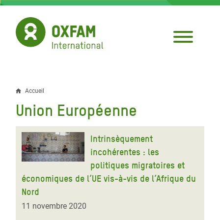
Aller
au
contenu
principal
Accueil
Fil
Union Européenne
d'Ariane
Intrinsèquement
incohérentes : les
politiques migratoires et
économiques de l’UE vis-à-vis de l’Afrique du
Nord
11 novembre 2020