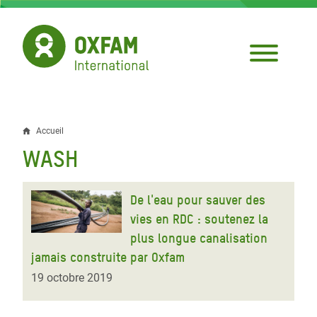
Aller
au
contenu
principal
Accueil
Fil
WASH
d'Ariane
De l'eau pour sauver des
vies en RDC : soutenez la
plus longue canalisation
jamais construite par Oxfam
19 octobre 2019