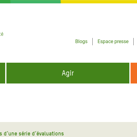
té
Blogs
Espace presse
Agir
NCES HUMANITAIRES
S'INFORMER ET RELAYER NOS MESSAGES
OXFAM DANS LE MONDE
QUI SOMMES-NOUS ?
 aux Dons pour la Crise
ban
à Gaza
s d’une série d’évaluations