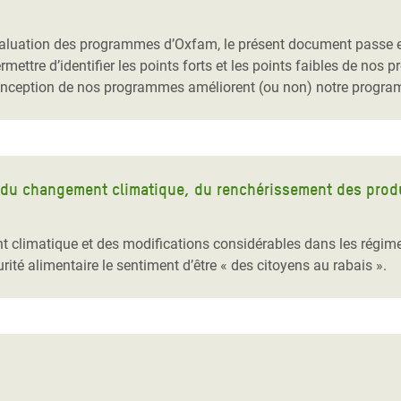
Climatique et
ntaire en Afrique de
’évaluation des programmes d’Oxfam, le présent document passe e
rmettre d’identifier les points forts et les points faibles de nos
onception de nos programmes améliorent (ou non) notre programma
 au Yémen
 des Réfugiés Rohingyas
ngladesh
n du changement climatique, du renchérissement des produi
 des Réfugié·es au
n du Sud
 climatique et des modifications considérables dans les régimes 
rité alimentaire le sentiment d’être « des citoyens au rabais ».
en Syrie