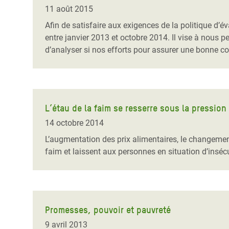
Conflits et Catastrophes
#MonClimatMonAvenir
Crise 
11 août 2015
Alime
Afin de satisfaire aux exigences de la politique d
Inégalités Extrêmes et
Mettons Fin à la Souffrance qui se Cache
l’Est
entre janvier 2013 et octobre 2014. Il vise à nous pe
Services Essentiels
Derrière notre Alimentation
d’analyser si nos efforts pour assurer une bonne c
Crise
Inequality and Rights in a
Les Violences Faites aux Femmes et aux
Digital Age
Filles, Ça Suffit !
Crise
au Ba
Gender, Rights, and Justice
L’étau de la faim se resserre sous la pressio
Crise
14 octobre 2014
Souda
L’augmentation des prix alimentaires, le changement
faim et laissent aux personnes en situation d’insécu
Crise 
Promesses, pouvoir et pauvreté
9 avril 2013