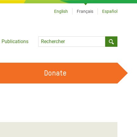
English
Français
Español
Language
Publications
Submit sea
Donate
TRAVAILLER AVEC NOUS
OUR FEMINIST PRINCIPLES
DEVENIR BÉNÉVOLE