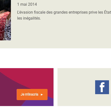
Climatique et
1 mai 2014
ntaire en Afrique de
L'évasion fiscale des grandes entreprises prive les État
les inégalités.
 au Yémen
 des Réfugiés Rohingyas
ngladesh
 des Réfugié·es au
n du Sud
en Syrie
Je m'inscris