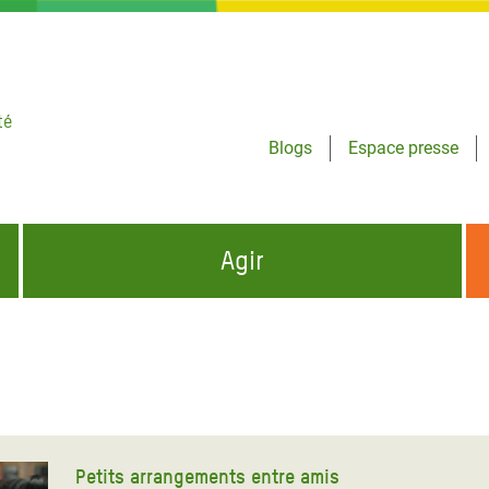
té
Blogs
Espace presse
Agir
NCES HUMANITAIRES
S'INFORMER ET RELAYER NOS MESSAGES
OXFAM DANS LE MONDE
QUI SOMMES-NOUS ?
 aux Dons pour la Crise
ban
à Gaza
Petits arrangements entre amis