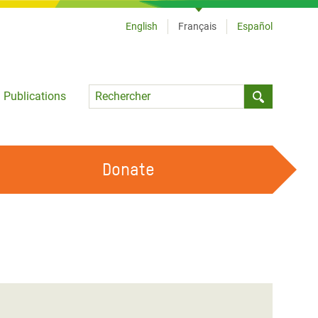
English
Français
Español
Language
Publications
Submit sea
Donate
TRAVAILLER AVEC NOUS
OUR FEMINIST PRINCIPLES
DEVENIR BÉNÉVOLE