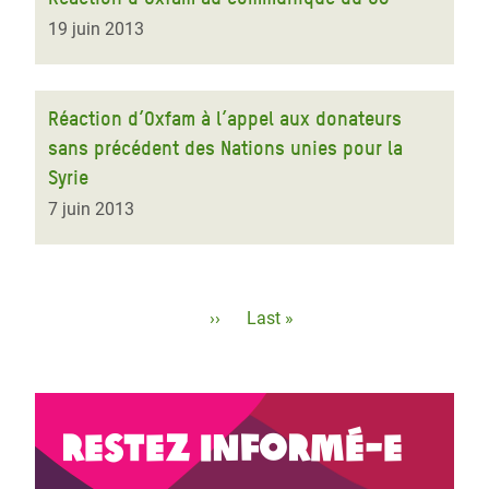
19 juin 2013
Réaction d’Oxfam à l’appel aux donateurs
sans précédent des Nations unies pour la
Syrie
7 juin 2013
Pagination
Page
››
Dernière
Last »
suivante
page
Restez informé-e