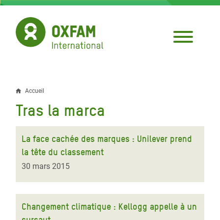
Aller
au
contenu
principal
Accueil
Fil
Tras la marca
d'Ariane
La face cachée des marques : Unilever prend
la tête du classement
30 mars 2015
Changement climatique : Kellogg appelle à un
sursaut