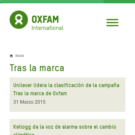
Pasar
al
contenido
principal
Inicio
Sobrescribir
Tras la marca
enlaces
de
Unilever lidera la clasificación de la campaña
ayuda
Tras la marca de Oxfam
a
31 Marzo 2015
la
navegación
Kellogg da la voz de alarma sobre el cambio
climático