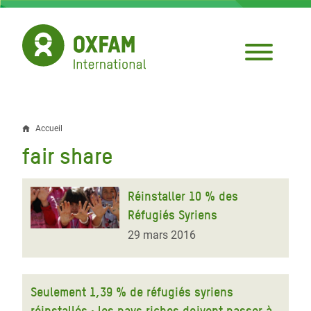
Aller
au
contenu
principal
Accueil
Fil
fair share
d'Ariane
Réinstaller 10 % des
Réfugiés Syriens
29 mars 2016
Seulement 1,39 % de réfugiés syriens
réinstallés : les pays riches doivent passer à