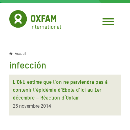
Aller
au
contenu
principal
Accueil
Fil
infección
d'Ariane
L’ONU estime que l’on ne parviendra pas à
contenir l’épidémie d’Ebola d’ici au 1er
décembre – Réaction d’Oxfam
25 novembre 2014