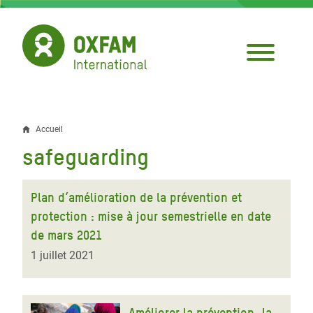
Aller
au
contenu
principal
Accueil
Fil
safeguarding
d'Ariane
Plan d’amélioration de la prévention et
protection : mise à jour semestrielle en date
de mars 2021
1 juillet 2021
Améliorer la prévention, la