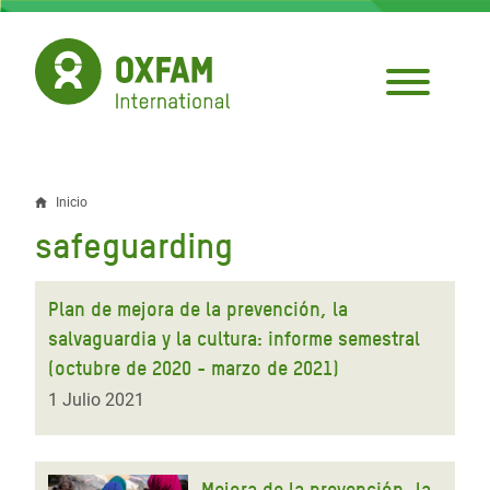
Pasar
al
contenido
principal
Inicio
Sobrescribir
safeguarding
enlaces
de
Plan de mejora de la prevención, la
ayuda
salvaguardia y la cultura: informe semestral
(octubre de 2020 - marzo de 2021)
a
1 Julio 2021
la
navegación
Mejora de la prevención, la