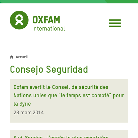
Aller
au
contenu
principal
Accueil
Fil
Consejo Seguridad
d'Ariane
Oxfam avertit le Conseil de sécurité des
Nations unies que "le temps est compté" pour
la Syrie
28 mars 2014
Sud-Soudan : l'année la plus meurtrière