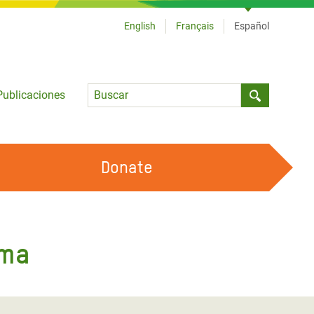
English
Français
Español
Language
Publicaciones
Submit sea
Donate
TRABAJA CON OXFAM
OUR FEMINIST PRINCIPLES
ima
HAZ VOLUNTARIADO