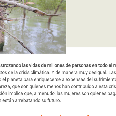
 Climática y Alimentaria
ica Oriental
s de Personas Refugiadas
dán del Sur
s de Refugiados Rohinyá
ngladesh
 en Siria
destrozando las vidas de millones de personas en todo el
s en Yemen
tos de la crisis climática. Y de manera muy desigual. La
el planeta para enriquecerse a expensas del sufrimient
breza, que son quienes menos han contribuido a esta cris
ción implica que, a menudo, las mujeres son quienes paga
s están arrebatando su futuro.