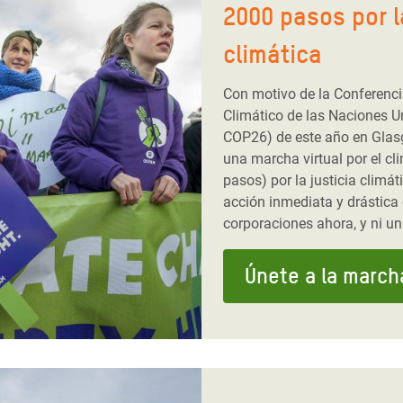
2000 pasos por l
climática
Con motivo de la Conferenc
Climático de las Naciones 
COP26) de este año en Gla
una marcha virtual por el cl
pasos) por la justicia climá
acción inmediata y drástica
corporaciones ahora, y ni u
Únete a la march