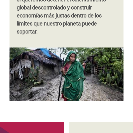
global descontrolado y construir
economías más justas dentro de los
límites que nuestro planeta puede
Página
‹‹
Página 3
soportar.
anterior
Página 1
Siguiente
››
página