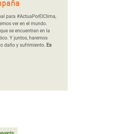
mpaña
bal para #ActuaPorElClima,
emos ver en el mundo.
que se encuentran en la
tico. Y juntos, haremos
to daño y sufrimiento.
Es
 events