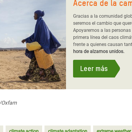
Acerca de la ca
Gracias a la comunidad glo
seremos el cambio que quer
Apoyaremos a las personas 
primera línea del caos climá
frente a quienes causan tan
hora de alzarnos unidos.
Leer más
r/Oxfam
climate action
climate adaptation
extreme weather