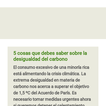
La COP25 responde con apatía al
clamor mundial por medidas
Combatir la desigualdad de las
urgentes
emisiones de carbono
Declaraciones de Chema Vera, Director
Este informe detalla los resultados de
General Interino de Oxfam Internacional,
nuevas investigaciones que ponen de
en respuesta al comunicado final de las
manifiesto cómo la desigualdad extrema
nego
de las emisiones de carbono nos ha
dejado al borde del colapso climático.
5 cosas que debes saber sobre la
Asimismo, explica qué medidas deben
desigualdad del carbono
adoptar los Gobiernos en este decisivo
El consumo excesivo de una minoría rica
momento histórico para construir
está alimentando la crisis climática. La
economías más justas que respeten los
extrema desigualdad en materia de
límites de nuestro planeta.
carbono nos acerca a superar el objetivo
Página
‹‹
Página 2
Siguiente
››
de 1,5 ºC del Acuerdo de París. Es
anterior
página
necesario tomar medidas urgentes ahora
si queremos detener el calentamiento