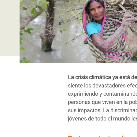
y Recursos Naturales
ayuda
#ActuaPorElClima
Crisis
Conflictos y Desastres
en Áfr
a
Erradiquemos el Sufrimiento Humano que
Desigualdad Extrema y
se Oculta tras los Alimentos
Crisi
la
Servicios Sociales Básicos
en Su
¡Basta! Acabemos con las violencias contra
navegación
Inequality and Rights in a
mujeres y niñas
Crisi
Digital Age
en Ba
Gender, Rights, and Justice
Crisis
La crisis climática ya está 
Crisi
siente los devastadores efec
exprimiendo y contaminando 
personas que viven en la po
sus impactos. La discrimina
jóvenes de todo el mundo le