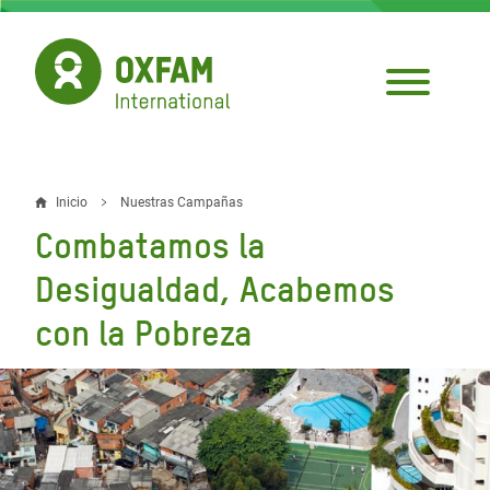
Pasar
al
contenido
principal
Inicio
Nuestras Campañas
Sobrescribir
Combatamos la
enlaces
Desigualdad, Acabemos
de
con la Pobreza
ayuda
a
la
navegación