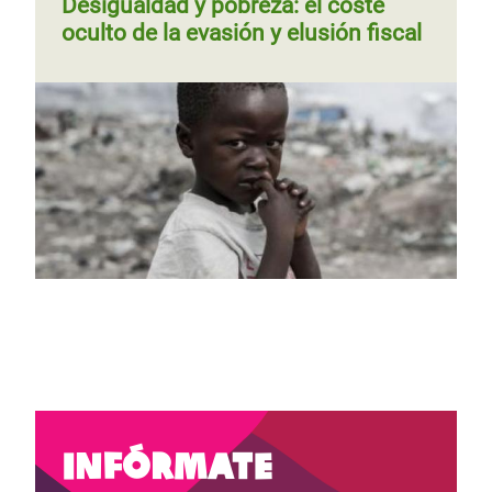
Desigualdad y pobreza: el coste
oculto de la evasión y elusión fiscal
Página 1
Siguiente
››
Paginación
Página 1
Siguiente
››
Paginación
página
página
Infórmate