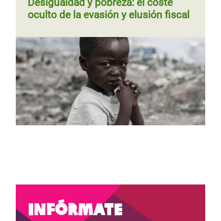
Desigualdad y pobreza: el coste
oculto de la evasión y elusión fiscal
Página
‹‹
Página 3
Paginación
anterior
Página
‹‹
Página 2
Siguiente
››
Paginación
anterior
página
Infórmate