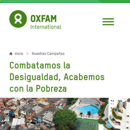
Pasar
al
contenido
principal
Inicio
Nuestras Campañas
Sobrescribir
Combatamos la
enlaces
Desigualdad, Acabemos
de
con la Pobreza
ayuda
a
la
navegación