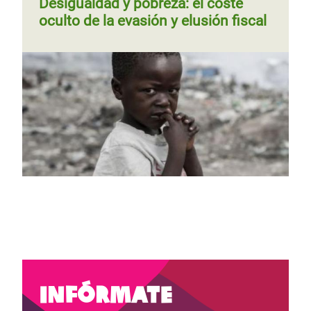
Desigualdad y pobreza: el coste
oculto de la evasión y elusión fiscal
Página
‹‹
Página 3
Paginación
anterior
Página
‹‹
Página 2
Siguiente
››
Paginación
anterior
página
Infórmate