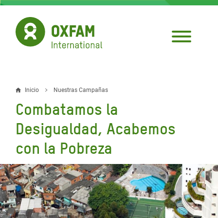
Pasar
al
contenido
principal
Inicio
Nuestras Campañas
Sobrescribir
Combatamos la
enlaces
Desigualdad, Acabemos
de
con la Pobreza
ayuda
a
la
navegación