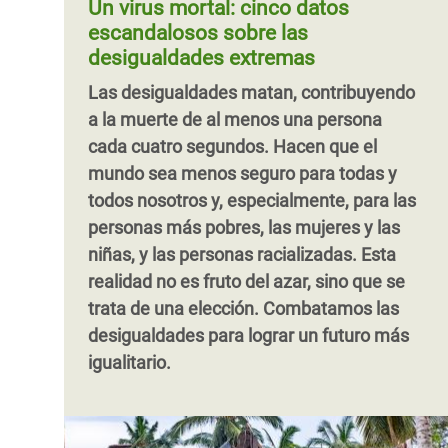
Un virus mortal: cinco datos
los servicios públicos para que las
educación debe ser tanto equitativa como
escandalosos sobre las
personas más pobres puedan
de calidad, además de gratuita, universal
desigualdades extremas
beneficiarse de ellos. Desde sus trabajos,
y estar debidamente financiada
Las desigualdades matan, contribuyendo
ellas luchan contra la desigualdad cada
Paginación
a la muerte de al menos una persona
día.
cada cuatro segundos. Hacen que el
mundo sea menos seguro para todas y
todos nosotros y, especialmente, para las
personas más pobres, las mujeres y las
niñas, y las personas racializadas. Esta
realidad no es fruto del azar, sino que se
trata de una elección. Combatamos las
desigualdades para lograr un futuro más
igualitario.
Paginación
Paginación