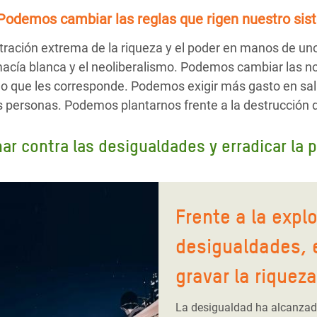
Podemos cambiar las reglas
que rigen nuestro sis
ración extrema de la riqueza y el poder en manos de un
emacía blanca y el neoliberalismo. Podemos cambiar las n
o que les corresponde. Podemos exigir más gasto en sal
as personas. Podemos plantarnos frente a la destrucción 
r contra las desigualdades y erradicar la 
Frente a la expl
desigualdades, 
gravar la riqueza
La desigualdad ha alcanzado