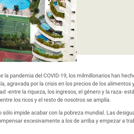
 Climática y Alimentaria
ica Oriental
s de Personas Refugiadas
dán del Sur
s de Refugiados Rohinyá
ngladesh
 en Siria
de la pandemia del COVID-19, los milmillonarios han hech
s en Yemen
, agravada por la crisis en los precios de los alimentos y
d -entre la riqueza, los ingresos, el género y la raza- e
ntre los ricos y el resto de nosotros se amplía.
 sólo impide acabar con la pobreza mundial. Las desig
mpensar excesivamente a los de arriba y empezar a trab