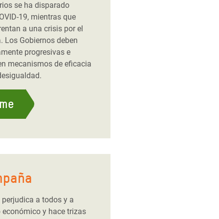
rios se ha disparado
OVID-19, mientras que
entan a una crisis por el
a. Los Gobiernos deben
tamente progresivas e
o en mecanismos de eficacia
desigualdad.
rme
mpaña
perjudica a todos y a
o económico y hace trizas