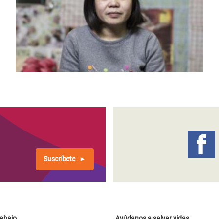
anterior
página
Suscríbete
rabajo
Ayúdanos a salvar vidas