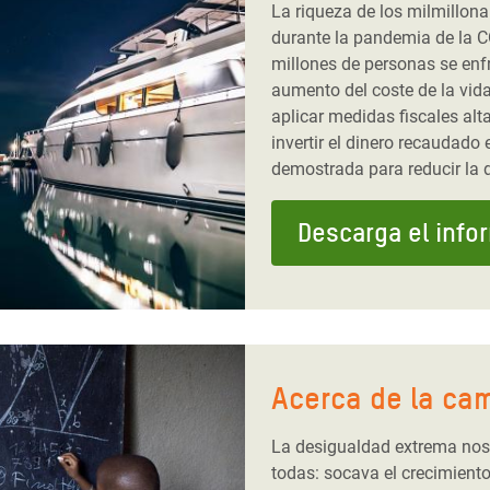
La riqueza de los milmillona
durante la pandemia de la C
millones de personas se enfr
aumento del coste de la vid
aplicar medidas fiscales al
invertir el dinero recaudad
demostrada para reducir la 
Descarga el info
Acerca de la ca
La desigualdad extrema nos 
todas: socava el crecimient