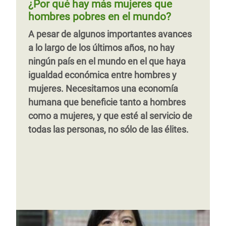
¿Por qué hay más mujeres que
su historia y únete a ella en su lucha
autonomía económica de las mujeres. A
hombres pobres en el mundo?
contra la desigualdad.
partir de esto se proponen
A pesar de algunos importantes avances
recomendaciones para transformar la
a lo largo de los últimos años, no hay
política tributaria en un instrumento que
Página
‹‹
Página 5
Siguiente
››
ningún país en el mundo en el que haya
ayude al combate de algunas
anterior
página
igualdad económica entre hombres y
desigualdades que afectan a las mujeres.
mujeres. Necesitamos una economía
humana que beneficie tanto a hombres
como a mujeres, y que esté al servicio de
todas las personas, no sólo de las élites.
Página
‹‹
Página 3
Siguiente
››
anterior
página
Página
‹‹
Página 2
Siguiente
››