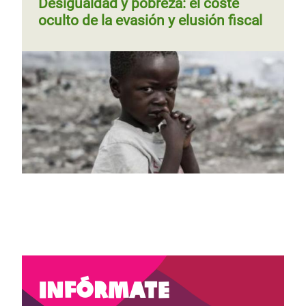
Desigualdad y pobreza: el coste
oculto de la evasión y elusión fiscal
Página
‹‹
Página 2
Siguiente
››
Paginación
anterior
página
Infórmate