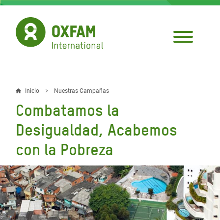
Pasar
al
contenido
principal
Inicio
Nuestras Campañas
Sobrescribir
Combatamos la
enlaces
Desigualdad, Acabemos
de
con la Pobreza
ayuda
a
la
navegación