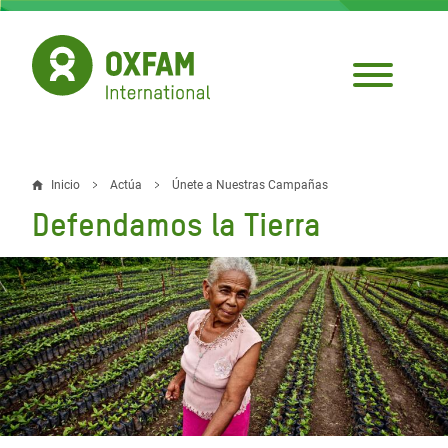
Pasar
al
contenido
principal
Inicio
Actúa
Únete a Nuestras Campañas
Sobrescribir
Defendamos la Tierra
enlaces
de
ayuda
a
la
navegación