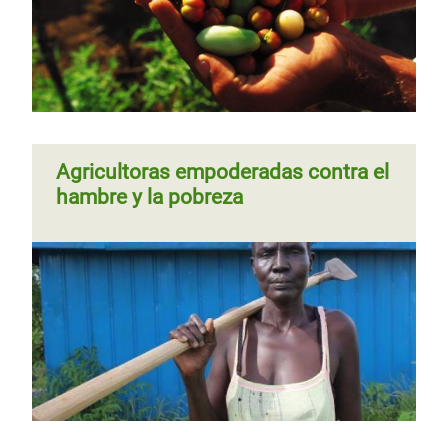
Los derechos de las mujeres desde
la base
Agricultoras empoderadas contra el
hambre y la pobreza
Página 1
Siguiente
››
Paginación
página