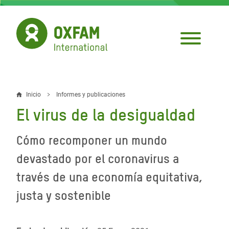
Pasar
al
contenido
principal
Inicio
Informes y publicaciones
Sobrescribir
El virus de la desigualdad
enlaces
de
Cómo recomponer un mundo
ayuda
devastado por el coronavirus a
a
través de una economía equitativa,
la
justa y sostenible
navegación