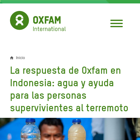
Pasar
al
contenido
principal
Inicio
Sobrescribir
La respuesta de Oxfam en
enlaces
Indonesia: agua y ayuda
de
para las personas
ayuda
supervivientes al terremoto
a
la
navegación