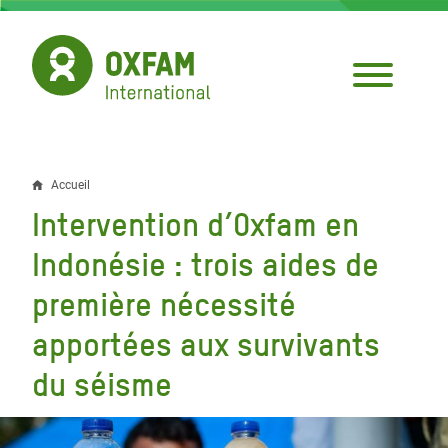
Aller
au
contenu
principal
Accueil
Fil
Intervention d’Oxfam en
d'Ariane
Indonésie : trois aides de
première nécessité
apportées aux survivants
du séisme