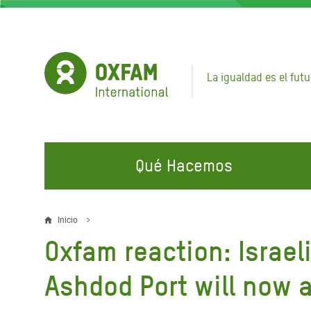
Pasar
al
contenido
principal
La igualdad es el futu
Qué Hacemos
EN QUÉ TRABAJAMOS
ÚNETE A NUESTRAS CAMPAÑAS
EMER
Inicio
Sobrescribir
Oxfam reaction: Israe
Agua y Servicios de
Climate Justice
Gaza C
enlaces
Saneamiento
Hands Off Our Spaces
Llamam
Ashdod Port will now 
de
Alimentación, Crisis Climática,
Líban
Únete a Nuestra Comunidad para