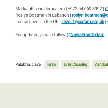
Media office in Jerusalem | ‪+972 54 669 3992 |
m
Roslyn Boatman in Lebanon |
roslyn.boatman@o
Louise Lazell in the UK |
llazell1@oxfam.org.uk
|
For updates, please follow
@NewsFromOxfam
Palabras clave
Israel
Erez Crossing
Ashdod