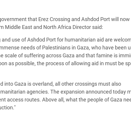
 Climática y Alimentaria
ica Oriental
government that Erez Crossing and Ashdod Port will now
s de Personas Refugiadas
am Middle East and North Africa Director said:
dán del Sur
g and use of Ashdod Port for humanitarian aid are welco
s de Refugiados Rohinyá
e immense needs of Palestinians in Gaza, who have been 
ngladesh
 scale of suffering across Gaza and that famine is immi
oon as possible, the process of allowing aid in must be 
 en Siria
s en Yemen
d into Gaza is overland, all other crossings must also
 humanitarian agencies. The expansion announced today 
rent access routes. Above all, what the people of Gaza nee
ction."