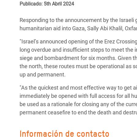
y Recursos Naturales
ayuda
Publicado: 5th Abril 2024
#ActuaPorElClima
Crisis
Conflictos y Desastres
en Áfr
a
Erradiquemos el Sufrimiento Humano que
Responding to the announcement by the Israeli 
Desigualdad Extrema y
se Oculta tras los Alimentos
Crisi
la
humanitarian aid into Gaza, Sally Abi Khalil, Oxf
Servicios Sociales Básicos
en Su
¡Basta! Acabemos con las violencias contra
navegación
"Israel’s announced opening of the Erez Crossin
Inequality and Rights in a
mujeres y niñas
Crisi
long overdue and insufficient steps to meet th
Digital Age
en Ba
siege and bombardment for six months. Given the
the north, these routes must be operational as s
Gender, Rights, and Justice
Crisis
up and permanent.
Crisi
"As the quickest and most effective way to get ai
immediately be opened with full access for all
be used as a rationale for closing any of the cur
permanent ceasefire to end the death and destru
Información de contacto