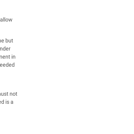
 allow
me but
under
nent in
speeded
must not
d is a