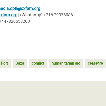
edia.opti@oxfam.org
xfam.org
| (WhatsApp) +216 29076086
 +447826553200
 Port
Gaza
conflict
humanitarian aid
ceasefire