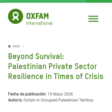
Pasar
al
contenido
principal
Inicio
Sobrescribir
Beyond Survival:
enlaces
Palestinian Private Sector
de
Resilience in Times of Crisis
ayuda
a
la
Fecha de publicación
: 19 Mayo 2026
Autor/a:
Oxfam in Occupied Palestinian Territory
navegación