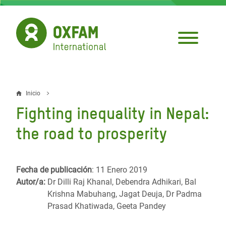
Pasar
al
contenido
principal
Inicio
Sobrescribir
Fighting inequality in Nepal:
enlaces
the road to prosperity
de
ayuda
Fecha de publicación
: 11 Enero 2019
a
Autor/a:
Dr Dilli Raj Khanal, Debendra Adhikari, Bal
la
Krishna Mabuhang, Jagat Deuja, Dr Padma
Prasad Khatiwada, Geeta Pandey
navegación