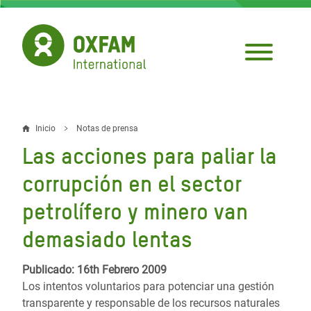
Pasar
al
contenido
principal
Inicio
Notas de prensa
Sobrescribir
Las acciones para paliar la
enlaces
corrupción en el sector
de
petrolífero y minero van
ayuda
demasiado lentas
a
la
Publicado: 16th Febrero 2009
navegación
Los intentos voluntarios para potenciar una gestión
transparente y responsable de los recursos naturales