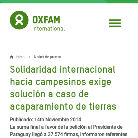
Pasar
al
contenido
principal
Inicio
Notas de prensa
Sobrescribir
Solidaridad internacional
enlaces
hacia campesinos exige
de
solución a caso de
ayuda
acaparamiento de tierras
a
la
Publicado: 14th Noviembre 2014
navegación
La suma final a favor de la petición al Presidente de
Paraguay llegó a 37.574 firmas, informaron referentes