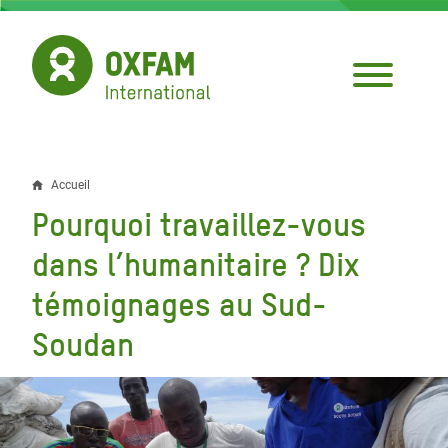
Aller
au
contenu
principal
Accueil
Fil
Pourquoi travaillez-vous
d'Ariane
dans l’humanitaire ? Dix
témoignages au Sud-
Soudan