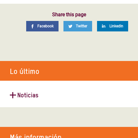
Share this page
Facebook
Twitter
LinkedIn
Lo último
Noticias
Sudán del Sur: las organizaciones
humanitarias advierten del riesgo
de hambruna ante el
recrudecimiento del conflicto
Más información