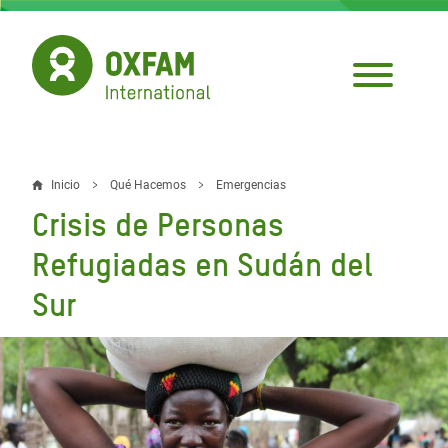
Pasar
al
contenido
principal
Inicio
Qué Hacemos
Emergencias
Sobrescribir
Crisis de Personas
enlaces
Refugiadas en Sudán del
de
Sur
ayuda
a
la
navegación