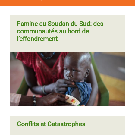
Famine au Soudan du Sud: des
La médiation, clé de l’apaisement du
communautés au bord de
conflit au Soudan du Sud
l’effondrement
Réaction d'Oxfam à l'accroissement
des besoins humanitaires dans le
Soudan du Sud
Page
‹‹
Page 3
Page
››
Pagination
précédente
suivante
Conflits et Catastrophes