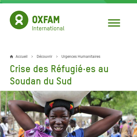
Aller
au
contenu
principal
Accueil
Découvrir
Urgences Humanitaires
Fil
Crise des Réfugié·es au
d'Ariane
Soudan du Sud