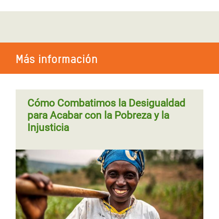
de la desigualdad en Latinoamérica
anterior
y el Caribe
Los incentivos fiscales a las
empresas en América Latina y el
Caribe
Más información
Cómo Combatimos la Desigualdad
para Acabar con la Pobreza y la
Injusticia
Vía libre: cómo la UE está a punto
de dar carta blanca a los paraísos
fiscales más agresivos del mundo