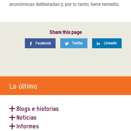
económicas deliberadas y, por lo tanto, tiene remedio.
Share this page
Facebook
Twitter
LinkedIn
Lo último
Blogs e historias
Noticias
La captura del Estado y el aumento
Página
‹‹
Página 5
Paginación
Informes