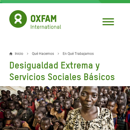
Pasar
al
contenido
principal
Inicio
Qué Hacemos
En Qué Trabajamos
Sobrescribir
Desigualdad Extrema y
enlaces
Servicios Sociales Básicos
de
ayuda
a
la
navegación