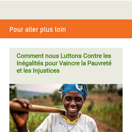
Crise des inégalités extrêmes dans
la SADC
Pour aller plus loin
Tirés d’affaire: l’Union européenne
s’apprête à donner carte blanche
Comment nous Luttons Contre les
aux principaux paradis fiscaux dans
Inégalités pour Vaincre la Pauvreté
le monde
et les Injustices