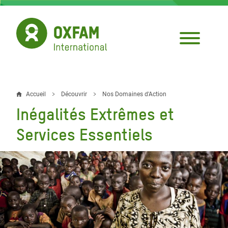
Aller
au
contenu
principal
Accueil
Découvrir
Nos Domaines d'Action
Fil
Inégalités Extrêmes et
d'Ariane
Services Essentiels