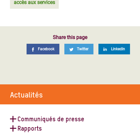
accès aux services
Share this page
Facebook
Twitter
LinkedIn
Actualités
Communiqués de presse
Page
‹‹
Page 5
Pagination
Rapports
précédente