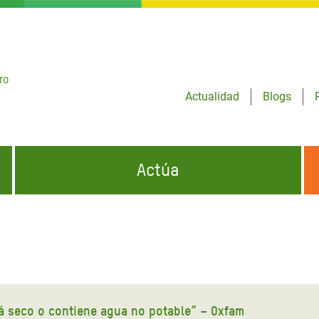
ro
Actualidad
Blogs
Actúa
GENCIAS
INFÓRMATE Y DIFUNDE NUESTROS
DÓNDE TRABAJAMOS
MENSAJES
CONÓCENOS
risis Appeal
iento por la Crisis en
o
 seco o contiene agua no potable” – Oxfam