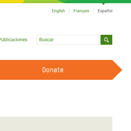
English
Français
Español
Language
Publicaciones
Submit sea
Donate
TRABAJA CON OXFAM
OUR FEMINIST PRINCIPLES
HAZ VOLUNTARIADO