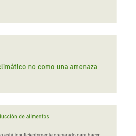
 climático no como una amenaza
oducción de alimentos
do está insuficientemente preparado para hacer