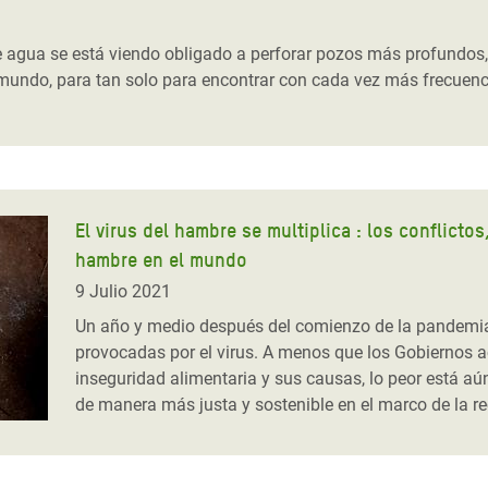
 Climática y Alimentaria
ica Oriental
e agua se está viendo obligado a perforar pozos más profundos
undo, para tan solo para encontrar con cada vez más frecuenc
s de Personas Refugiadas
dán del Sur
s de Refugiados Rohinyá
ngladesh
El virus del hambre se multiplica : los conflicto
 en Siria
hambre en el mundo
9 Julio 2021
s en Yemen
Un año y medio después del comienzo de la pandemia
provocadas por el virus. A menos que los Gobiernos a
inseguridad alimentaria y sus causas, lo peor está aún
de manera más justa y sostenible en el marco de la r