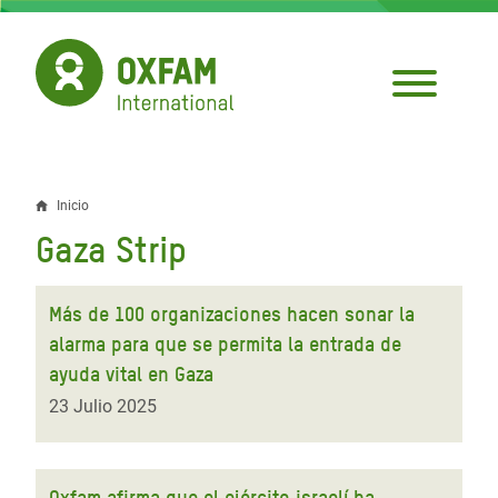
Pasar
al
contenido
principal
Inicio
Sobrescribir
Gaza Strip
enlaces
de
Más de 100 organizaciones hacen sonar la
ayuda
alarma para que se permita la entrada de
ayuda vital en Gaza
a
23 Julio 2025
la
navegación
Oxfam afirma que el ejército israelí ha