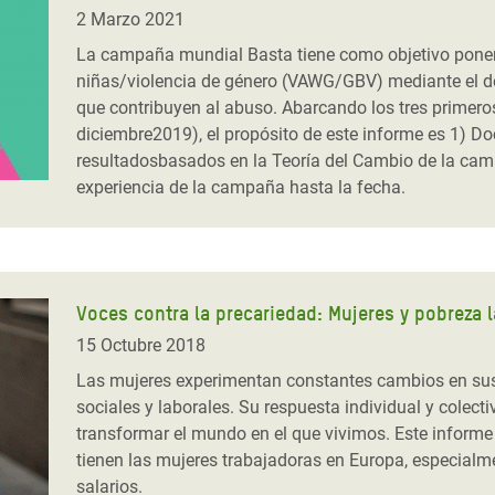
 Climática y Alimentaria
2 Marzo 2021
ica Oriental
La campaña mundial Basta tiene como objetivo poner f
niñas/violencia de género (VAWG/GBV) mediante el d
s de Personas Refugiadas
que contribuyen al abuso. Abarcando los tres prime
dán del Sur
diciembre2019), el propósito de este informe es 1) Do
resultadosbasados en la Teoría del Cambio de la campa
s de Refugiados Rohinyá
experiencia de la campaña hasta la fecha.
ngladesh
 en Siria
s en Yemen
Voces contra la precariedad: Mujeres y pobreza 
15 Octubre 2018
Las mujeres experimentan constantes cambios en sus p
sociales y laborales. Su respuesta individual y colect
transformar el mundo en el que vivimos. Este informe
tienen las mujeres trabajadoras en Europa, especialm
salarios.