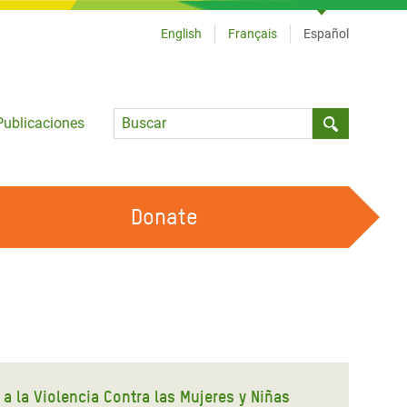
English
Français
Español
Language
Publicaciones
Submit sea
Donate
TRABAJA CON OXFAM
OUR FEMINIST PRINCIPLES
HAZ VOLUNTARIADO
 la Violencia Contra las Mujeres y Niñas