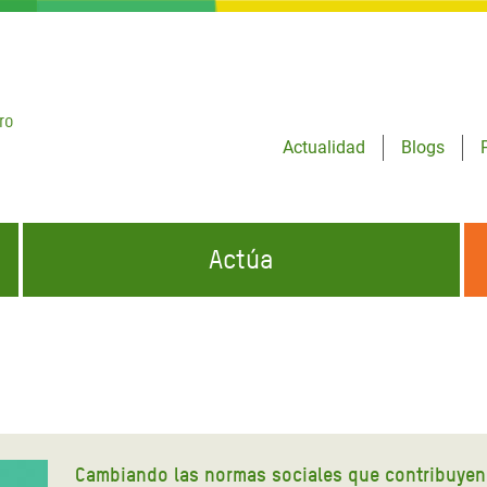
ro
Actualidad
Blogs
Actúa
GENCIAS
INFÓRMATE Y DIFUNDE NUESTROS
DÓNDE TRABAJAMOS
MENSAJES
CONÓCENOS
risis Appeal
iento por la Crisis en
o
Cambiando las normas sociales que contribuyen a