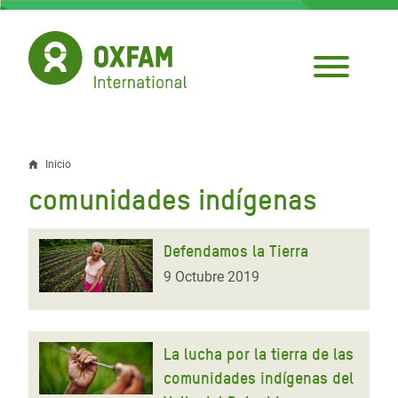
Pasar
al
contenido
principal
Inicio
Sobrescribir
comunidades indígenas
enlaces
de
Defendamos la Tierra
ayuda
9 Octubre 2019
a
la
La lucha por la tierra de las
navegación
comunidades indígenas del