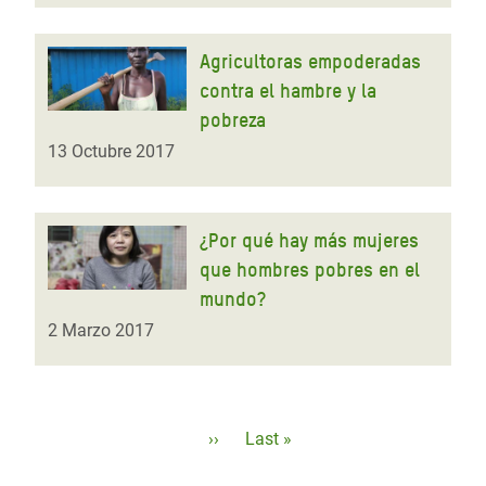
Agricultoras empoderadas
contra el hambre y la
pobreza
13 Octubre 2017
¿Por qué hay más mujeres
que hombres pobres en el
mundo?
2 Marzo 2017
Paginación
Siguiente
››
Última
Last »
página
página