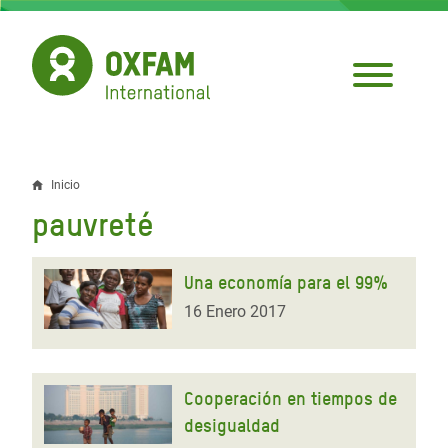
Pasar
al
contenido
principal
Inicio
Sobrescribir
pauvreté
enlaces
de
Una economía para el 99%
ayuda
16 Enero 2017
a
la
Cooperación en tiempos de
navegación
desigualdad