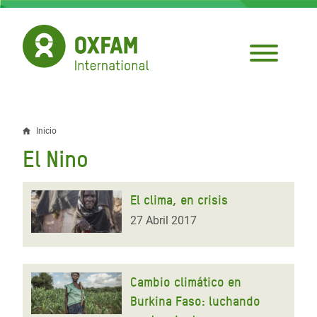
Pasar
al
contenido
principal
Inicio
Sobrescribir
El Nino
enlaces
de
El clima, en crisis
ayuda
27 Abril 2017
a
la
Cambio climático en
navegación
Burkina Faso: luchando