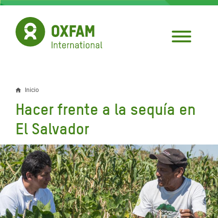
Pasar
al
contenido
principal
Inicio
Sobrescribir
Hacer frente a la sequía en
enlaces
El Salvador
de
ayuda
a
la
navegación