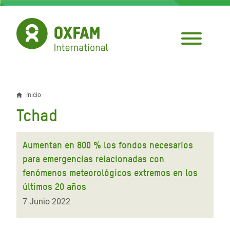
Pasar
al
contenido
principal
Inicio
Sobrescribir
Tchad
enlaces
de
Aumentan en 800 % los fondos necesarios
ayuda
para emergencias relacionadas con
fenómenos meteorológicos extremos en los
a
últimos 20 años
la
7 Junio 2022
navegación