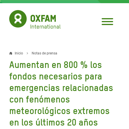
Pasar
al
contenido
principal
Inicio
Notas de prensa
Sobrescribir
Aumentan en 800 % los
enlaces
fondos necesarios para
de
emergencias relacionadas
ayuda
con fenómenos
a
la
meteorológicos extremos
navegación
en los últimos 20 años