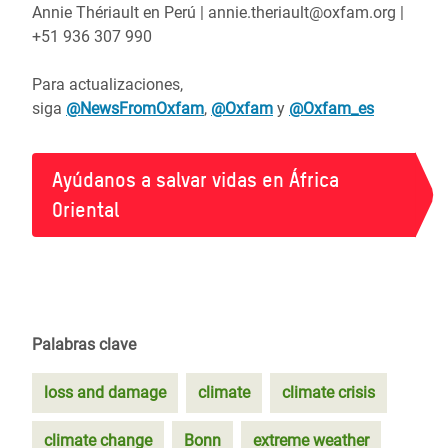
Annie Thériault en Perú | annie.theriault@oxfam.org |
+51 936 307 990
Para actualizaciones,
siga
@NewsFromOxfam
,
@Oxfam
y
@Oxfam_es
Ayúdanos a salvar vidas en África
Oriental
Palabras clave
loss and damage
climate
climate crisis
climate change
Bonn
extreme weather