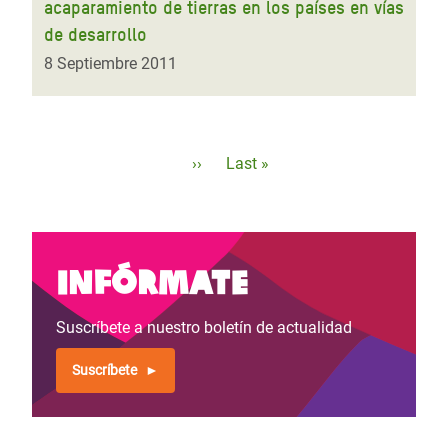
acaparamiento de tierras en los países en vías
de desarrollo
8 Septiembre 2011
Paginación
Siguiente
››
Última
Last »
página
página
Infórmate
Suscríbete a nuestro boletín de actualidad
Suscríbete