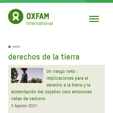
Pasar
al
contenido
principal
Inicio
Sobrescribir
derechos de la tierra
enlaces
de
Un riesgo neto :
ayuda
implicaciones para el
derecho a la tierra y la
a
alimentación del objetivo cero emisiones
la
netas de carbono
navegación
3 Agosto 2021