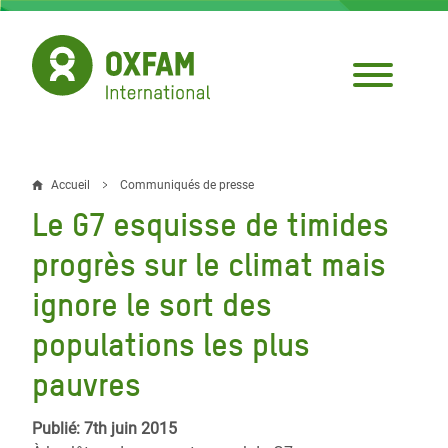
Aller
au
contenu
principal
Accueil
Communiqués de presse
Fil
Le G7 esquisse de timides
d'Ariane
progrès sur le climat mais
ignore le sort des
populations les plus
pauvres
Publié: 7th juin 2015