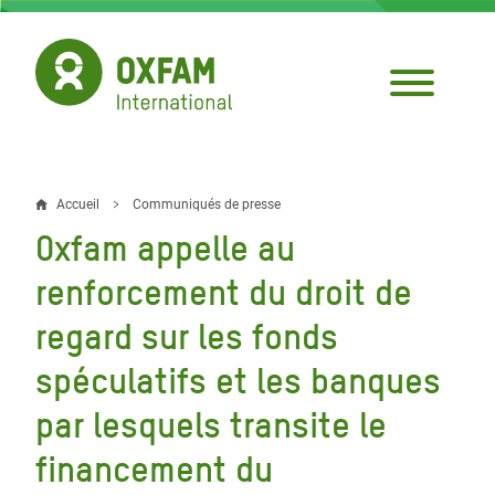
Aller
au
contenu
principal
Accueil
Communiqués de presse
Fil
Oxfam appelle au
d'Ariane
renforcement du droit de
regard sur les fonds
spéculatifs et les banques
par lesquels transite le
financement du