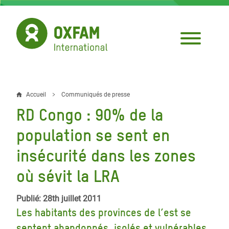
Aller
au
contenu
principal
Accueil
Communiqués de presse
Fil
RD Congo : 90% de la
d'Ariane
population se sent en
insécurité dans les zones
où sévit la LRA
Publié: 28th juillet 2011
Les habitants des provinces de l’est se
sentent abandonnés, isolés et vulnérables