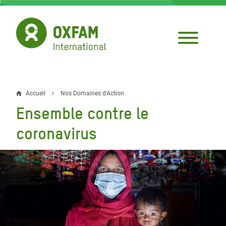
Aller
au
contenu
principal
Accueil
Nos Domaines d'Action
Fil
Ensemble contre le
d'Ariane
coronavirus