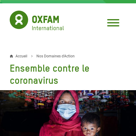
Aller
au
contenu
principal
Accueil
Nos Domaines d'Action
Fil
Ensemble contre le
d'Ariane
coronavirus