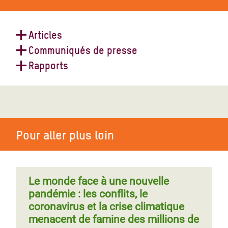
Articles
Communiqués de presse
Jeunes et coronavirus au Sahel :
Rapports
quand l’entraide devient virale
Explosion à Beyrouth : Oxfam se
prépare à déployer une aide
Un futur féministe
d’urgence
Pour aller plus loin
L'appel de fonds de l’ONU pour faire
face au Covid-19 peut sauver des
Le monde face à une nouvelle
vies : réponse d’Oxfam
pandémie : les conflits, le
coronavirus et la crise climatique
menacent de famine des millions de
5 raisons pour lesquelles la crise du