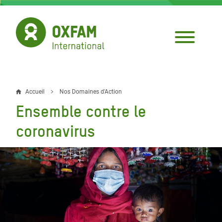
Aller
au
contenu
principal
Accueil
Nos Domaines d'Action
Fil
Ensemble contre le
d'Ariane
coronavirus