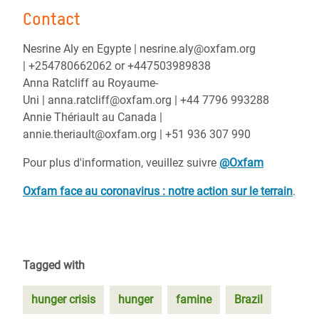
Contact
Nesrine Aly en Egypte | nesrine.aly@oxfam.org
| +254780662062 or +447503989838
Anna Ratcliff au Royaume-
Uni | anna.ratcliff@oxfam.org | +44 7796 993288
Annie Thériault au Canada |
annie.theriault@oxfam.org | +51 936 307 990
Pour plus d'information, veuillez suivre
@Oxfam
Oxfam face au coronavirus : notre action sur le terrain
.
Tagged with
hunger crisis
hunger
famine
Brazil