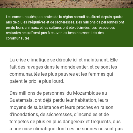
Les communautés pastorales de la région somali souffrent depuis quatre
ans de pluies irrégulières et de sécheresses. Des millions de personnes ont
perdu leurs animaux et les cultures ont été décimées. Les ressources
restantes ne suffisent pas à couvrir les besoins essentiels des
communautés.
La crise climatique se déroule ici et maintenant. Elle
fait des ravages dans le monde entier, et ce sont les
communautés les plus pauvres et les femmes qui
paient le prix le plus lourd.
Des millions de personnes, du Mozambique au
Guatemala, ont déjà perdu leur habitation, leurs
moyens de subsistance et leurs proches en raison
d’inondations, de sécheresses, d’incendies et de
tempêtes de plus en plus dangereux et fréquents, dus
à une crise climatique dont ces personnes ne sont pas