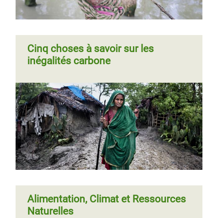
Qui fait les frais du réchauffement?
Cinq choses à savoir sur les
inégalités carbone
Page
‹‹
Page 2
Page
››
Pagination
précédente
suivante
Alimentation, Climat et Ressources
Naturelles