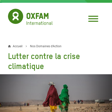
Aller
au
contenu
principal
Accueil
Nos Domaines d'Action
Fil
Lutter contre la crise
d'Ariane
climatique